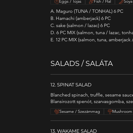
Eggs / Tojas
Fish / Hal
Soya
A. Maguro (TUNA / TONHAL) 6 PC
B. Hamachi (amberjack) 6 PC
C. sake (salmon / lazac) 6 PC
D. 6 PC MIX (salmon, tuna / lazac, tonh
E. 12 PC MIX (salmon, tuna, amberjack 
SALADS / SALÁTA
12. SPINAT SALAD
Blanched spinach, truffle, sesame sauc
Blansírozott spenót, szarvasgomba, sz
Sesame / Szezámmag
Mushroom
13. WAKAME SALAD