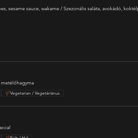
oes, sesame sauce, wakame / Szezonális saláta, avokádó, kokté
e, metélőhagyma
Vegetarian / Vegetáriánus
accal
Fish / Hal