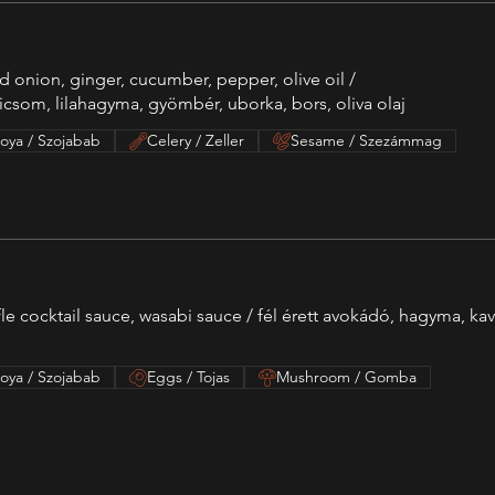
ed onion, ginger, cucumber, pepper, olive oil /
icsom, lilahagyma, gyömbér, uborka, bors, oliva olaj
oya / Szojabab
Celery / Zeller
Sesame / Szezámmag
ffle cocktail sauce, wasabi sauce / fél érett avokádó, hagyma, k
oya / Szojabab
Eggs / Tojas
Mushroom / Gomba