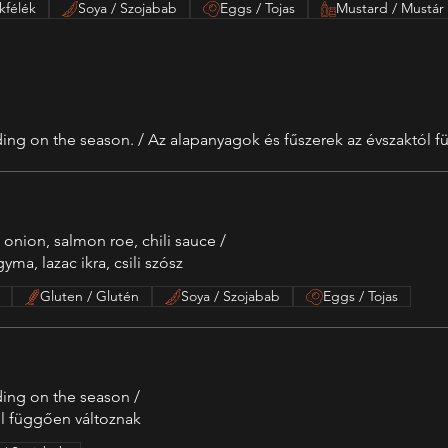
kfélék
Soya / Szojabab
Eggs / Tojas
Mustard / Mustár
ng on the season. / Az alapanyagok és fűszerek az évszaktól f
 onion, salmon roe, chili sauce /
gyma, lazac ikra, csili szósz
Gluten / Glutén
Soya / Szojabab
Eggs / Tojas
ing on the season /
ól függően változnak