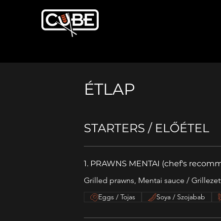
ÉTLAP
STARTERS / ELŐÉTEL
1. PRAWNS MENTAI (chef's recom
Grilled prawns, Mentai sauce / Grilleze
Eggs / Tojas
Soya / Szojabab