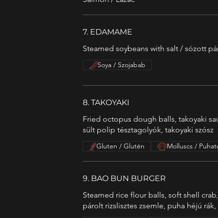
7. EDAMAME
Steamed soybeans with salt / sózott pá
Soya / Szojabab
8. TAKOYAKI
Fried octopus dough balls, takoyaki sa
sült polip tésztagolyók, takoyaki szósz
Gluten / Glutén
Molluscs / Puhat
9. BAO BUN BURGER
Steamed rice flour balls, soft shell crab
párolt rizslisztes zsemle, puha héjú r