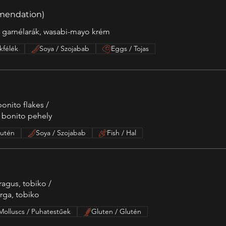
mendation)
t garnélarák, wasabi-mayo krém
kfélék
Soya / Szojabab
Eggs / Tojas
onito flakes /
, bonito pehely
lutén
Soya / Szojabab
Fish / Hal
ragus, tobiko /
árga, tobiko
Molluscs / Puhatestűek
Gluten / Glutén