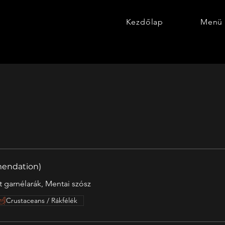
Kezdőlap
Menü
mendation)
tt garnélarák, Mentai szósz
Crustaceans / Rákfélék