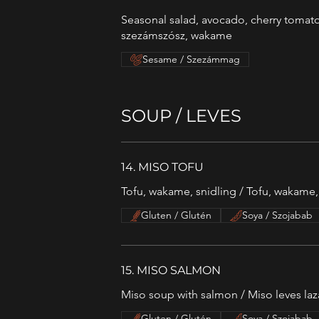
Seasonal salad, avocado, cherry tomat
szezámszósz, wakame
Sesame / Szezámmag
SOUP / LEVES
14. MISO TOFU
Tofu, wakame, snidling / Tofu, wakam
Gluten / Glutén
Soya / Szojabab
15. MISO SALMON
Miso soup with salmon / Miso leves laz
Gluten / Glutén
Soya / Szojabab