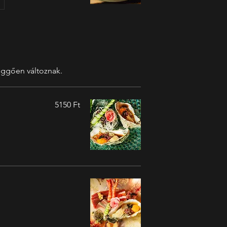
üggően változnak.
5150 Ft