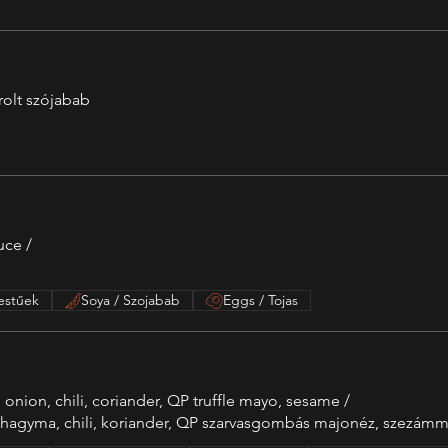
rolt szójabab
uce /
estűek
Soya / Szojabab
Eggs / Tojas
, onion, chili, coriander, QP truffle mayo, sesame /
ák, hagyma, chili, koriander, QP szarvasgombás majonéz, szezám