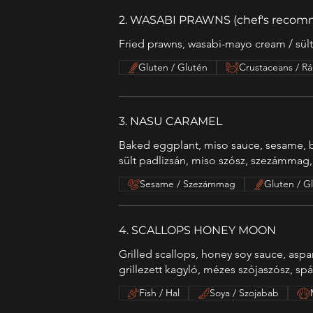
2. WASABI PRAWNS (chef's recom
Fried prawns, wasabi-mayo cream / sül
Gluten / Glutén
Crustaceans / Rá
3. NASU CARAMEL
Baked eggplant, miso sauce, sesame, b
sült padlizsán, miso szósz, szezámmag
Sesame / Szezámmag
Gluten / G
4. SCALLOPS HONEY MOON
Grilled scallops, honey soy sauce, aspa
grillezett kagyló, mézes szójaszósz, sp
Fish / Hal
Soya / Szojabab