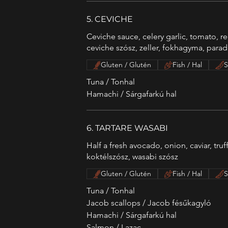
5. CEVICHE
Ceviche sauce, celery garlic, tomato, r
ceviche szósz, zeller, fokhagyma, parad
Gluten / Glutén
Fish / Hal
S
Tuna / Tonhal
Hamachi / Sárgafarkú hal
6. TARTARE WASABI
Half a fresh avocado, onion, caviar, tru
koktélszósz, wasabi szósz
Gluten / Glutén
Fish / Hal
S
Tuna / Tonhal
Jacob scallops / Jacob fésűkagyló
Hamachi / Sárgafarkú hal
Salmon / Lazac