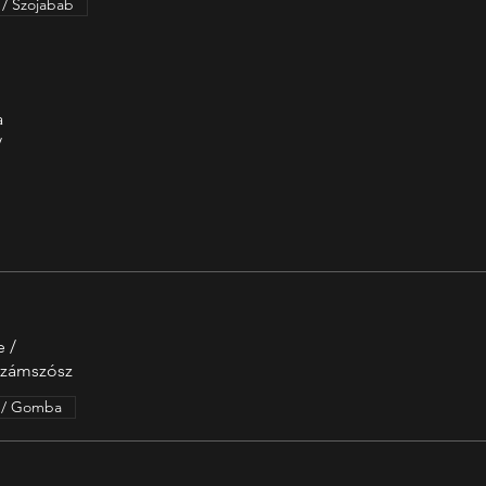
 / Szojabab
a
/
e /
ezámszósz
 / Gomba