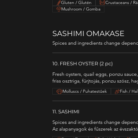
Gluten / Glutén
Crustaceans / Rá
Mushroom / Gomba
SASHIMI OMAKASE
Spices and ingredients change dependi
10. FRESH OYSTER (2 pc)
Fresh oysters, quail eggs, ponzu sauce,
friss osztriga, fürjtojás, ponzu szósz, ha
Molluscs / Puhatestűek
Fish / Hal
11. SASHIMI
Spices and ingredients change depend
Az alapanyagok és fűszerek az évszakt